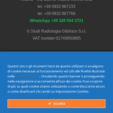
tel.
+39 0932 867233
tel.
+39 0932 867766
WhatsApp
+39 328 554 3721
© Studi Radiologia Gibilisco S.r.l.
VAT number 01749950885
Aree Diagnostiche
Questo sito o gli strumenti terzi da questo utilizzati si avvalgono
di cookie necessari al funzionamento ed utili alle finalità illustrate
nella
COOKIE POLICY
. Chiudendo questo banner o proseguendo
Ecografia Clinica
nella navigazione si acconsente all'uso dei cookie. Puoi scoprire
di più su quali cookie stiamo utilizzando o come bloccarne alcuni
Radiologia Generale
o come disattivarli cliccando su Impostazione Cookies.
Rad. Dento-Maxillo Facciale
Accetta
MOC – Densitometria Ossea
Mammografia