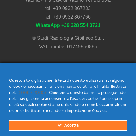
tel.
+39 0932 867233
tel.
+39 0932 867766
WhatsApp
+39 328 554 3721
© Studi Radiologia Gibilisco S.r.l.
VAT number 01749950885
Diagnostic Areas
Questo sito o gli strumenti terzi da questo utilizzati si avvalgono
di cookie necessari al funzionamento ed utili alle finalità illustrate
nella
COOKIE POLICY
. Chiudendo questo banner o proseguendo
Clinical Ultrasound
nella navigazione si acconsente all'uso dei cookie. Puoi scoprire
di più su quali cookie stiamo utilizzando o come bloccarne alcuni
General Radiology
o come disattivarli cliccando su Impostazione Cookies.
Dentomaxillofacial Radiology
Accetta
MOC – Bone Densitometry
Mammography